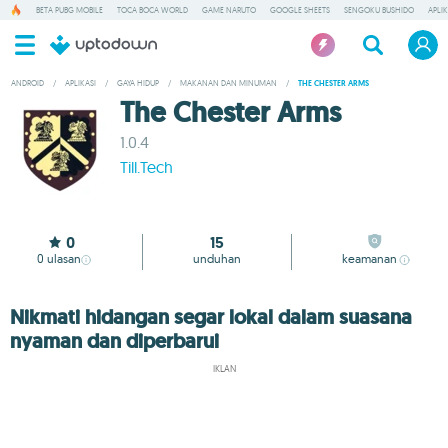
BETA PUBG MOBILE
TOCA BOCA WORLD
GAME NARUTO
GOOGLE SHEETS
SENGOKU BUSHIDO
APLI
ANDROID
/
APLIKASI
/
GAYA HIDUP
/
MAKANAN DAN MINUMAN
/
THE CHESTER ARMS
The Chester Arms
1.0.4
Till.Tech
0
15
0
ulasan
unduhan
keamanan
Nikmati hidangan segar lokal dalam suasana
nyaman dan diperbarui
IKLAN