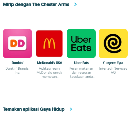
Mirip dengan The Chester Arms
Dunkin'
McDonald's USA
Uber Eats
Яндекс Еда
Dunkin' Brands,
Aplikasi resmi
Pesan makanan
Intertech Services
Inc.
McDonald untuk
dari restoran
AG
memesan
kesukaan anda
makanan dari
dan langsung
ponsel
diantarkan
Temukan aplikasi Gaya Hidup