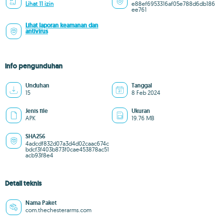
Lihat 11 izin
e88ef6953316af05e788d6db186
ee761
Lihat laporan keamanan dan
antivirus
info pengunduhan
Unduhan
Tanggal
15
8 Feb 2024
Jenis file
Ukuran
APK
19.76 MB
SHA256
4adcdf832d07a3d4d02caac674c
bdcf3f403b873f0cae453878ac51
acb93f8e4
Detail teknis
Nama Paket
com.thechesterarms.com