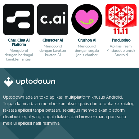
Chai: Chat AI
Character AI
Crushon AI
Pinduoduo
Platform
Mengobrol
Mengobrol
Aplikasi resmi
Mengobrol
dengan karakter
dengan segala
Pinduoduo untuk
dengan berbagai
buatan AI
jenis chatbot
Android
karakter fantasi
Uptodown adalah toko aplikasi multiplatform khusus Android.
Tujuan kami adalah memberikan akses gratis dan terbuka ke katalog
raksasa aplikasi tanpa batasan, sekaligus menyediakan platform
distribusi legal yang dapat diakses dari browser mana pun serta
melalui aplikasi natif resminya.